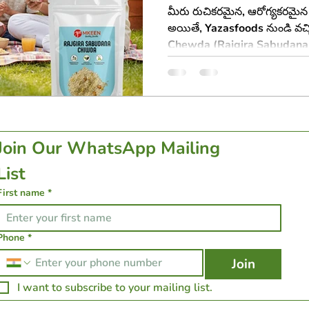
మీరు రుచికరమైన, ఆరోగ్యకరమైన చ
అయితే, Yazasfoods నుండి వచ్చిన రాజ్
Chewda (Rajgira Sabudana 
తెలుసుకోవాల్సిందే! ఇది మన సంప
రుచి. ఈ ఆర్టికల్‌లో, ఈ చూడా ప్రత్
తయారు చేసుకోవచ్చు, మరియు దీ
అనే విషయాలు సులభంగా అర్థమయ
Join Our WhatsApp Mailing 
List 
First name
*
Phone
*
Join
I want to subscribe to your mailing list.