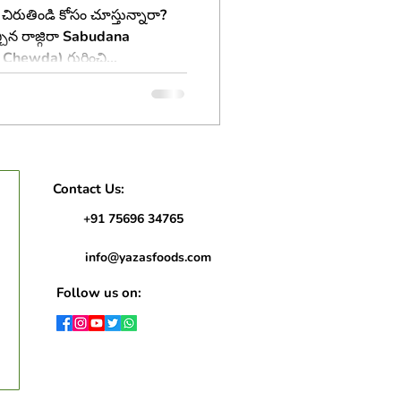
ిరుతిండి కోసం చూస్తున్నారా?
గిరా Sabudana
Chewda) గురించి
్రదాయ వంటకాల్లో ఒక ప్రత్యేకమైన
యేకత ఏంటి, దీన్ని ఇంట్లో ఎలా
ని ఆరోగ్య ప్రయోజనాలు ఏమిటి
్యే తెలుగులో తెలుసుకుందాం.
Contact Us:
+91 75696 34765
info@yazasfoods.com
Follow us on: