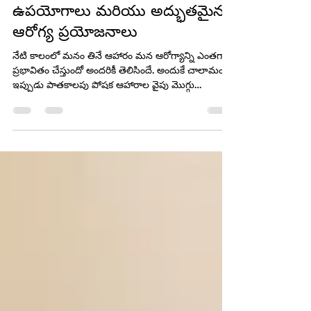
Dec 19, 2025
3 min read
Yazasfoods Rajgira Aata
ఉపయోగాలు మరియు అద్భుతమైన
ఆరోగ్య ప్రయోజనాలు
నేటి కాలంలో మనం తినే ఆహారం మన ఆరోగ్యాన్ని ఎంతగా
ప్రభావితం చేస్తుందో అందరికీ తెలిసిందే. అందుకే చాలామంది
ఇప్పుడు పాతకాలపు పోషక ఆహారాల వైపు మొగ్గు
చూపుతున్నారు. అటువంటి వాటిలో రాజ్‌గిరా (Rajgira)
లేదా అమరాంత్ (Amaranth seeds) ఒకటి. దీనిని 'రాజ
ధాన్యం' అని కూడా పిలుస్తారు. ముఖ్యంగా ఉపవాసాల
సమయంలో దీనిని ఎక్కువగా వాడుతుంటారు.