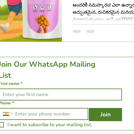
అందరికీ నమస్కారం! ఎలా ఉన్న
అద్భుతమైన, రుచికరమైన మరియు ఆ
మాట్లాడుకుందాం. అదే, yaTRE
చిక్కీ అంటే మనందరికీ తెలుసు. అ
వెళ్లేటప్పుడు, ఆడుకునేటప్పుడు త
ప్రత్యేకమైనది. ఎందుకంటే ఇది రుచ
ఇస్తుంది. ఇది కేవలం పాత చిక్కీ కాద
Join Our WhatsApp Mailing 
List 
First name
*
Phone
*
Join
I want to subscribe to your mailing list.