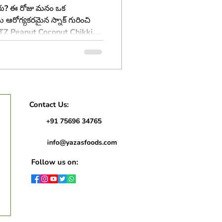
ారు? ఈ రోజు మనం ఒక
రోగ్యకరమైన స్నాక్ గురించి
ETZ Peanut Coconut Chikki.
ది చిన్నప్పుడు మనం బడికి
ినేది. కానీ ఈ yaTREETZ చిక్కీ
ితో పాటు, ఆరోగ్యాన్ని కూడా
ు, ఇది కొత్త తరం చిక్కీ!
Contact Us:
+91 75696 34765
info@yazasfoods.com
Follow us on: