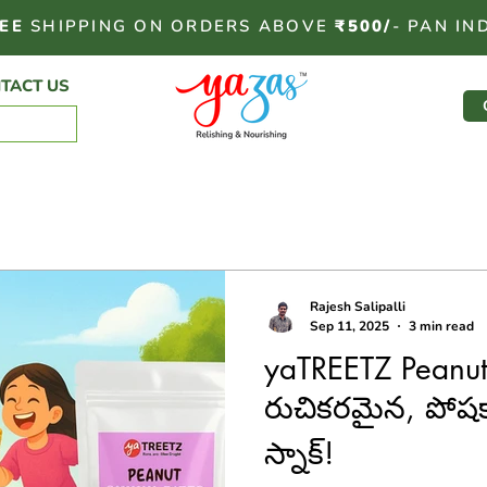
EE
SHIPPING ON ORDERS ABOVE
₹500/
- PAN IN
TACT US
Rajesh Salipalli
Sep 11, 2025
3 min read
yaTREETZ Peanut
రుచికరమైన, పోష
స్నాక్!