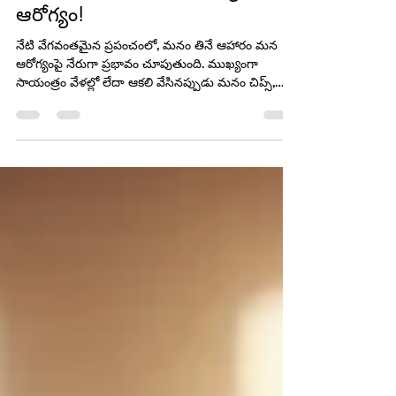
Yazasfoods Quinoa Peanut
Chikki - రుచికి రుచి, ఆరోగ్యానికి
ఆరోగ్యం!
నేటి వేగవంతమైన ప్రపంచంలో, మనం తినే ఆహారం మన
ఆరోగ్యంపై నేరుగా ప్రభావం చూపుతుంది. ముఖ్యంగా
సాయంత్రం వేళల్లో లేదా ఆకలి వేసినప్పుడు మనం చిప్స్,
బిస్కెట్లు లేదా నూనెలో వేయించిన పదార్థాల వైపు మొగ్గు
చూపుతాము. కానీ ఇవి తాత్కాలికంగా ఆకలిని తీర్చినా,
దీర్ఘకాలంలో ఆరోగ్యానికి హాని చేస్తాయి. మరి దీనికి
ప్రత్యామ్నాయం లేదా? అంటే, కచ్చితంగా ఉంది! అదే
Yazasfoods Quinoa Peanut Chikki.