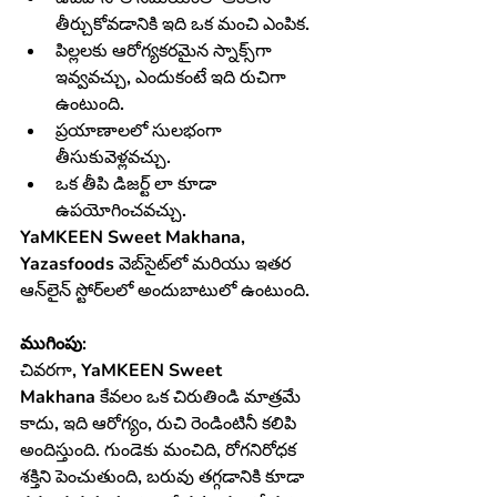
తీర్చుకోవడానికి ఇది ఒక మంచి ఎంపిక.
పిల్లలకు ఆరోగ్యకరమైన స్నాక్స్‌గా 
ఇవ్వవచ్చు, ఎందుకంటే ఇది రుచిగా 
ఉంటుంది.
ప్రయాణాలలో సులభంగా 
తీసుకువెళ్లవచ్చు.
ఒక తీపి డిజర్ట్ లా కూడా 
ఉపయోగించవచ్చు.
YaMKEEN Sweet Makhana, 
Yazasfoods వెబ్‌సైట్‌లో మరియు ఇతర 
ఆన్‌లైన్ స్టోర్‌లలో అందుబాటులో ఉంటుంది.
ముగింపు:
చివరగా, 
YaMKEEN Sweet 
Makhana
 కేవలం ఒక చిరుతిండి మాత్రమే 
కాదు, ఇది ఆరోగ్యం, రుచి రెండింటినీ కలిపి 
అందిస్తుంది. గుండెకు మంచిది, రోగనిరోధక 
శక్తిని పెంచుతుంది, బరువు తగ్గడానికి కూడా 