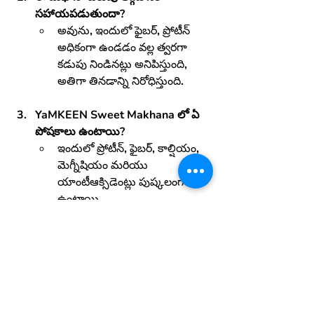
సహాయపడుతుందా?
అవును, ఇందులో ఫైబర్, ప్రోటీన్ 
అధికంగా ఉండడం వల్ల త్వరగా 
కడుపు నిండినట్లు అనిపిస్తుంది, 
అతిగా తినడాన్ని నిరోధిస్తుంది.
YaMKEEN Sweet Makhana లో ఏ 
పోషకాలు ఉంటాయి?
ఇందులో ప్రోటీన్, ఫైబర్, కాల్షియం, 
మెగ్నీషియం మరియు 
యాంటీఆక్సిడెంట్లు పుష్కలంగా 
ఉంటాయి.
గుండె ఆరోగ్యానికి ఇది మంచిదా?
అవును, దీనిలో కొవ్వు మరియు 
సోడియం తక్కువగా ఉండటం వల్ల 
గుండె ఆరోగ్యానికి చాలా మంచిది.