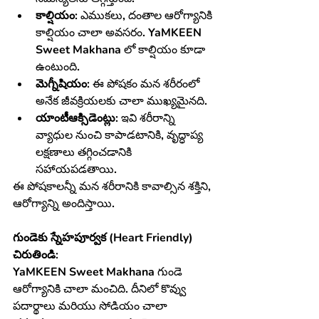
కాల్షియం:
 ఎముకలు, దంతాల ఆరోగ్యానికి 
కాల్షియం చాలా అవసరం. YaMKEEN 
Sweet Makhana లో కాల్షియం కూడా 
ఉంటుంది.
మెగ్నీషియం:
 ఈ పోషకం మన శరీరంలో 
అనేక జీవక్రియలకు చాలా ముఖ్యమైనది.
యాంటీఆక్సిడెంట్లు:
 ఇవి శరీరాన్ని 
వ్యాధుల నుంచి కాపాడటానికి, వృద్ధాప్య 
లక్షణాలు తగ్గించడానికి 
సహాయపడతాయి.
ఈ పోషకాలన్నీ మన శరీరానికి కావాల్సిన శక్తిని, 
ఆరోగ్యాన్ని అందిస్తాయి.
గుండెకు స్నేహపూర్వక (Heart Friendly) 
చిరుతిండి:
YaMKEEN Sweet Makhana గుండె 
ఆరోగ్యానికి చాలా మంచిది. దీనిలో కొవ్వు 
పదార్థాలు మరియు సోడియం చాలా 