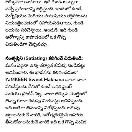
తక్కువగా ఉంటాయి. ఇది గుండె జబ్బులు 
వచ్చే ప్రమాదాన్ని తగ్గిస్తుంది. ఇందులో ఉండే 
మెగ్నీషియం మరియు పొటాషియం రక్తపోటును 
నియంత్రించడంలో సహాయపడతాయి, గుండె 
లయను సరిచేస్తాయి. అందుకే, ఇది గుండె 
ఆరోగ్యాన్ని కాపాడడంలో ఒక గొప్ప 
చిరుతిండిగా చెప్పవచ్చు.
సంతృప్తిని (Satiating) కలిగించే చిరుతిండి:
మనం ఏదైనా తిన్న తర్వాత కడుపు నిండినట్లు 
అనిపించాలి. ఈ భావనను కలిగించడంలో 
YaMKEEN Sweet Makhana చాలా బాగా 
పనిచేస్తుంది. దీనిలో ఉండే అధిక ఫైబర్ 
మరియు ప్రోటీన్ వల్ల, చాలా తక్కువ మొత్తంలో 
తిన్నా కూడా కడుపు నిండినట్లు అనిపిస్తుంది. 
ఇది అతిగా తినడాన్ని నిరోధిస్తుంది. బరువు 
తగ్గాలనుకునే వారికి, ఆరోగ్యకరమైన ఆహారం 
తీసుకోవాలనుకునే వారికి ఇది ఒక గొప్ప ఎంపిక.