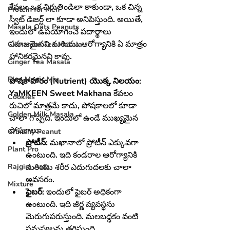
కేవలం ఒక చిరుతిండిలా కాకుండా, ఒక చిన్న 
Protein for Men
స్వీట్ డిజర్ట్ లా కూడా అనిపిస్తుంది. అయితే, 
Masala Oats Peanuts
ఇందులో ఉపయోగించే పదార్థాలు 
సహజమైనవి మరియు ఆరోగ్యానికి ఏ మాత్రం 
Cinnamon Tea Masala
హానికరమైనవి కావు.
Ginger Tea Masala
Flax Magic Mix
పోషకాహారం (Nutrient) యొక్క నిలయం:
YaMKEEN Sweet Makhana కేవలం 
Cookies
రుచిలో మాత్రమే కాదు, పోషకాలలో కూడా 
Golden Milk Masala
చాలా గొప్పది. ఇందులో ఉండే ముఖ్యమైన 
పోషకాలు:
Crunchy Peanut
ప్రోటీన్:
 మఖానాలో ప్రోటీన్ ఎక్కువగా 
Plant Pro
ఉంటుంది. ఇది కండరాల ఆరోగ్యానికి 
Rajgira Aata
మరియు శరీర ఎదుగుదలకు చాలా 
అవసరం.
Mixture
ఫైబర్:
 ఇందులో ఫైబర్ అధికంగా 
ఉంటుంది. ఇది జీర్ణ వ్యవస్థను 
మెరుగుపరుస్తుంది. మలబద్ధకం వంటి 
సమస్యలను తగ్గిస్తుంది.