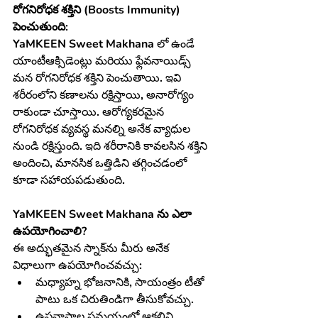
రోగనిరోధక శక్తిని (Boosts Immunity) 
పెంచుతుంది:
YaMKEEN Sweet Makhana లో ఉండే 
యాంటీఆక్సిడెంట్లు మరియు ఫ్లేవనాయిడ్స్ 
మన రోగనిరోధక శక్తిని పెంచుతాయి. ఇవి 
శరీరంలోని కణాలను రక్షిస్తాయి, అనారోగ్యం 
రాకుండా చూస్తాయి. ఆరోగ్యకరమైన 
రోగనిరోధక వ్యవస్థ మనల్ని అనేక వ్యాధుల 
నుండి రక్షిస్తుంది. ఇది శరీరానికి కావలసిన శక్తిని 
అందించి, మానసిక ఒత్తిడిని తగ్గించడంలో 
కూడా సహాయపడుతుంది.
YaMKEEN Sweet Makhana ను ఎలా 
ఉపయోగించాలి?
ఈ అద్భుతమైన స్నాక్‌ను మీరు అనేక 
విధాలుగా ఉపయోగించవచ్చు:
మధ్యాహ్న భోజనానికి, సాయంత్రం టీతో 
పాటు ఒక చిరుతిండిగా తీసుకోవచ్చు.
ఉపవాసాల సమయంలో ఆకలిని 