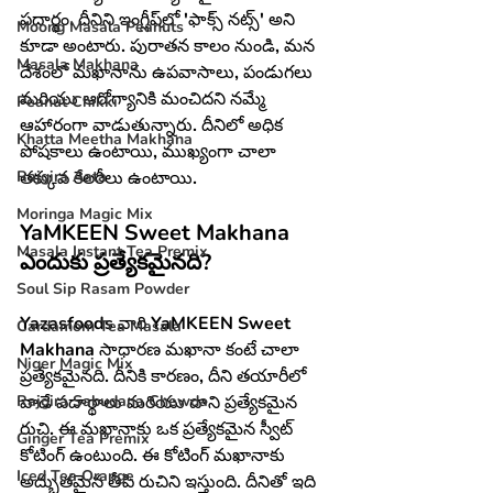
పదార్థం. దీనిని ఇంగ్లీష్‌లో 'ఫాక్స్ నట్స్' అని 
Moong Masala Peanuts
కూడా అంటారు. పురాతన కాలం నుండి, మన 
Masala Makhana
దేశంలో మఖానాను ఉపవాసాలు, పండుగలు 
మరియు ఆరోగ్యానికి మంచిదని నమ్మే 
Peanut Chikki
ఆహారంగా వాడుతున్నారు. దీనిలో అధిక 
Khatta Meetha Makhana
పోషకాలు ఉంటాయి, ముఖ్యంగా చాలా 
Rajgira Aata
తక్కువ కేలరీలు ఉంటాయి.
Moringa Magic Mix
YaMKEEN Sweet Makhana 
Masala Instant Tea Premix
ఎందుకు ప్రత్యేకమైనది?
Soul Sip Rasam Powder
Yazasfoods వారి YaMKEEN Sweet 
Cardamom Tea Masala
Makhana సాధారణ మఖానా కంటే చాలా 
Niger Magic Mix
ప్రత్యేకమైనది. దీనికి కారణం, దీని తయారీలో 
Rajgira Sabudana Chewda
వాడే పదార్థాలు మరియు దాని ప్రత్యేకమైన 
రుచి. ఈ మఖానాకు ఒక ప్రత్యేకమైన స్వీట్ 
Ginger Tea Premix
కోటింగ్ ఉంటుంది. ఈ కోటింగ్ మఖానాకు 
Iced Tea Orange
అద్భుతమైన తీపి రుచిని ఇస్తుంది. దీనితో ఇది 