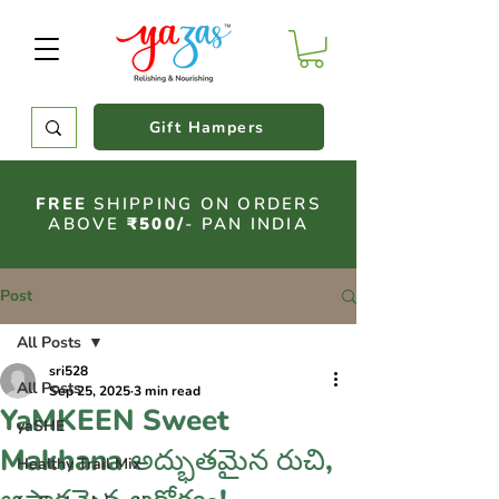
Gift Hampers
FREE
SHIPPING ON ORDERS
ABOVE
₹500/
- PAN INDIA
Post
All Posts
sri528
All Posts
Sep 25, 2025
3 min read
YaMKEEN Sweet
yaSHE
Makhana అద్భుతమైన రుచి,
Healthy Trail Mix