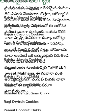
అపారమైన ఆరోగ్యం!
festival celebrastion
మనమందరం ఎప్పుడూ ఒకేరకమైన రుచులు 
Quinoa Peanut Chikki
తిని విసుగు చెందుతాం. కొత్తగా, ఆరోగ్యానికి 
Rajgira Almond Cookies
మంచిదిగా ఉండే ఆహారం కోసం చూస్తుంటాం. 
ప్రత్యేకించి, స్నాక్స్ విషయంలో ఈ ఆలోచన 
Rice Puff Seeds Chikki
మరింత బలంగా ఉంటుంది. బయట దొరికే 
Rajgira Coconut Cookies
చాలా స్నాక్స్ రుచికరంగా ఉన్నా, ఆరోగ్యం 
Oats & Coffee Cookies
గురించి ఆలోచిస్తే అవి అంతగా సరిపోవు. 
అయితే, మంచి రుచితో పాటు, పోషకాలను 
Mahabhog Namkeen Chikki
కూడా అందించే ఒక అద్భుతమైన చిరుతిండి 
Rajgira Ajwain Cookies
గురించి మీకు తెలుసా? అదే 
Yazasfoods
 నుండి వచ్చిన 
YaMKEEN 
Rajgira Peanut Chikki
Sweet Makhana
. ఈ మఖానా ఎంత 
Rajgira Peanut Chikki
ఆరోగ్యకరమైనదో, ఎందుకు మనకు చాలా 
Rajgira Peanut Chikki
మంచిదో ఈ వ్యాసంలో వివరంగా 
తెలుసుకుందాం.
Roasted Bengal Gram Chikki
Ragi Dryfruit Cookies
Peanut Coconut Chikki