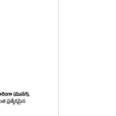
రింగా (మునగ), 