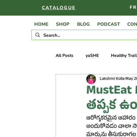
FR
CATALOGUE
HOME
SHOP
BLOG
PODCAST
CON
All Posts
yaSHE
Healthy Trai
Lakshmi Kolla
May 2
Rice Puff Seeds Chikki
Rajgi
MustEat M
తప్పక ఉం
Rajgira Ajwain Cookies
Rajg
ఆరోగ్యకరమైన ఆహారం తీసుకో
అందుకోవడం చాలా సార
Roasted Bengal Gram Chikki
మార్పును తీసుకురాగల ఒక