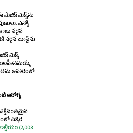
 మేజిక్ మిక్స్‌ను 
ుణులు, ఎన్నో 
కాలు సరైన 
రైన బూస్ట్‌ను 
క్ మిక్స్ 
లో బలహీనమయ్యే 
ిని తమ ఆహారంలో 
 శక్తివంతమైన 
ంలో చక్కెర 
ాల్షియం (
2,003 