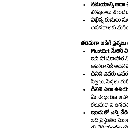
సమయాన్ని ఆదా చేస
పోషకాలు పొందడ
విభిన్న రుచులు 
అవసరాలకు మరియు 
తరచుగా అడిగే ప్రశ్నలు 
MustEat మేజిక్ మి
ఇది పోషకాహార ని
ఆహారానికి అదనప
దీనిని ఎవరు ఉప
పిల్లలు, పెద్దలు
దీనిని ఎలా ఉపయ
మీ సాధారణ ఆహారంలో,
కలుపుకొని తినవచ్