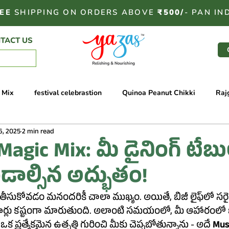
EE
SHIPPING ON ORDERS ABOVE
₹500/
- PAN IN
TACT US
l Mix
festival celebrastion
Quinoa Peanut Chikki
Raj
6, 2025
2 min read
ra Coconut Cookies
Oats & Coffee Cookies
Mahabhog Na
agic Mix: మీ డైనింగ్ టేబుల
డాల్సిన అద్భుతం!
ira Peanut Chikki
Rajgira Peanut Chikki
Rajgira Peanut C
వడం మనందరికీ చాలా ముఖ్యం. అయితే, బిజీ లైఫ్‌లో సరైన పోషకాలు 
్లు కష్టంగా మారుతుంది. అలాంటి సమయంలో, మీ ఆహారంలో 
Ragi Dryfruit Cookies
Peanut Coconut Chikki
Jowar Pist
 ప్రత్యేకమైన ఉత్పత్తి గురించి మీకు చెప్పబోతున్నాను - అదే 
Mus