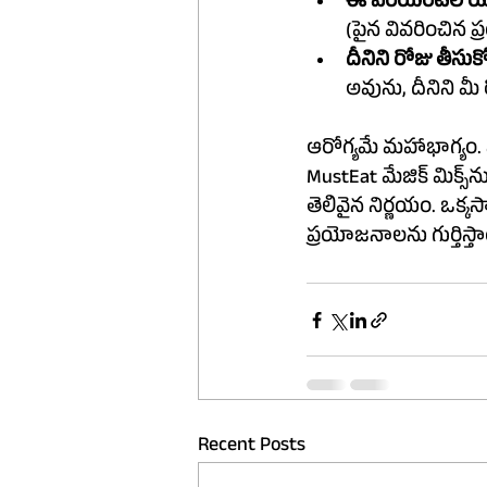
ఈ వేర
(పైన వివరించిన
దీనిని రోజు తీసుక
అవును, దీనిని మ
ఆరోగ్యమే మహాభాగ్యం.
MustEat మేజిక్ మిక్స్‌ను దాని మూడు అద్భుతమైన వేరియంట్‌లలో మీ ఆహారంలో చేర్చుకోవడం ఒక 
తెలివైన నిర్ణయం. ఒక్కసారి ప్రయత్నించండ
ప్రయోజనాలను గుర్తిస్తా
Recent Posts