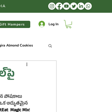
DIA
Log In
Gift Hampers
gira Almond Cookies
mkeen Chikki
్‌పై
hikki
ఒక అద్భుతమైన 
a Cookies
tEat  Magic Mix
!