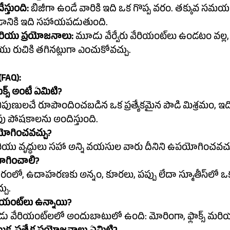
్తుంది:
 బిజీగా ఉండే వారికి ఇది ఒక గొప్ప వరం. తక్కువ సమయ
ానికి ఇది సహాయపడుతుంది.
మరియు ప్రయోజనాలు:
 మూడు వేర్వేరు వేరియంట్‌లు ఉండటం వల్ల, మీరు మీ 
రుచికి తగినట్లుగా ఎంచుకోవచ్చు.
(FAQ):
క్స్ అంటే ఏమిటి?
పుణులచే రూపొందించబడిన ఒక ప్రత్యేకమైన పొడి మిశ్రమం, ఇది
ు పోషకాలను అందిస్తుంది.
యోగించవచ్చు?
 మరియు వృద్ధులు సహా అన్ని వయసుల వారు దీనిని ఉపయోగించవచ్చ
ోగించాలి?
 ఉదాహరణకు అన్నం, కూరలు, పప్పు లేదా స్మూతీస్‌లో ఒక స్పూన్ 
చు.
ఇందులో ఎన్ని వేరియంట్‌లు ఉన్నాయి?
ఇది ప్రస్తుతం మూడు వేరియంట్‌లలో అందుబాటులో ఉంది: మోరింగా, ఫ్లాక్స్ 