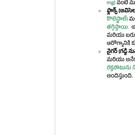
mg)
వంటి మ
ఫ్లాక్స్ (అవిస
కొలెస్ట్రాల్) 
మ
తగ్గిస్తాయి.
 అ
మరియు బరువ
ఆరోగ్యానికి 
నైగర్ (
గడ్డి ను
మరియు అనేక
రక్తపోటును
అందిస్తుంది.