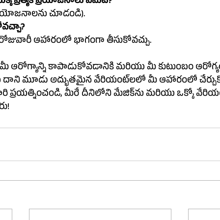
ియంట్‌ల యొక్క ప్రత్యేక ప్రయోజనాలు ఏమిటి?
 ప్రయోజనాలను చూడండి).
ోవచ్చా?
ీ రోజువారీ ఆహారంలో భాగంగా తీసుకోవచ్చు.
 మీ ఆరోగ్యాన్ని కాపాడుకోవడానికి మరియు మీ కుటుంబం ఆరోగ్
ి, మీరే దీనిలోని మేజిక్‌ను మరియు ఒక్కో వేరియంట్ యొక్క ప్రత్యేక 
రు!