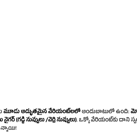
ు 
మూడు అద్భుతమైన వేరియంట్‌లలో
 అందుబాటులో ఉంది: 
మో
ు నైగర్ (
గడ్డి నువ్వులు /వెర్రి నువ్వులు
)
. ఒక్కో వేరియంట్‌కు దాని స్వంత ప్రత్యేకమైన 
న్నాయి!