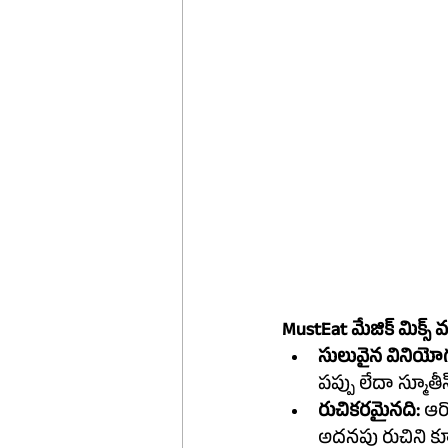
MustEat మేజిక్ మిక్స్
సులువైన వినియో
రుచికరమైనది:
 ఆర
అదనపు రుచిని కూ