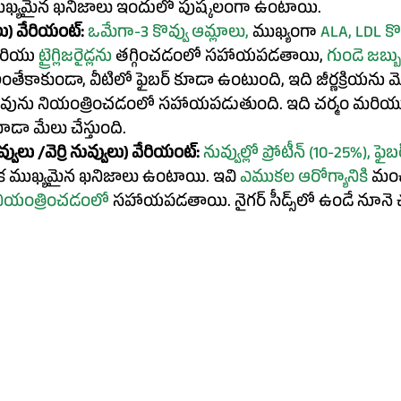
ుఖ్యమైన ఖనిజాలు ఇందులో పుష్కలంగా ఉంటాయి.
ెలు) వేరియంట్:
ఒమేగా-3 కొవ్వు ఆమ్లాలు, 
ముఖ్యంగా
 ALA, LDL కొలె
రియు
 ట్రైగ్లిజరైడ్లను 
తగ్గించడంలో సహాయపడతాయి,
 గుండె జబ్బు
ంతేకాకుండా, వీటిలో ఫైబర్ కూడా ఉంటుంది, ఇది జీర్ణక్రియను మ
ును నియంత్రించడంలో సహాయపడుతుంది. ఇది చర్మం మరియు జ
కూడా మేలు చేస్తుంది.
వ్వులు /వెర్రి నువ్వులు
) వేరియంట్:
నువ్వుల్లో ప్రోటీన్ (
10-25%)
, ఫైబర
 ముఖ్యమైన ఖనిజాలు ఉంటాయి.
 ఇవి 
ఎముకల ఆరోగ్యానికి
 మంచ
 నియంత్రించడంలో
 సహాయపడతాయి. నైగర్ సీడ్స్‌లో ఉండే నూనె చర్మానికి తేమను 