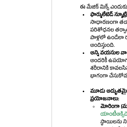
ఫార్ములేటెడ్ న్య
సాధారణంగా తయారు
పరిశోధనల తర్వాత
పాళ్లలో ఉండేలా రూప
అందిస్తుంది.
అన్ని వయసుల వారి
అందరికీ ఉపయోగపడు
శరీరానికి కావలస
భాగంగా చేసుకోవచ
మూడు అద్భుతమైన వేరియంట్‌లు - మోరింగా, ఫ్లాక్స్, న
ప్రయోజనాలు:
మోరింగా (మ
స్థాయిలను 