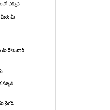
ంలో ఎక్కువ 
 మీ రోజువారీ 
ు.
మరియు నైగర్.