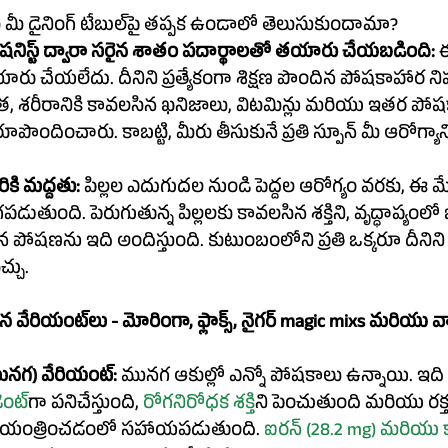
ఈ మేజిక్ మిక్స్ ఎందుకు మీ డైనింగ్ టేబుల్‌పై తప్పక ఉండాలో తెలుసుకుందామా? 
ూట్రిషనిస్ట్ ద్వారా సరైన శాతం పదార్థాలతో తయారు చేయబడింది:
 ఈ
 చేయలేదు. దీనిని ప్రత్యేకంగా శిక్షణ పొందిన పోషకాహార నిప
, శరీరానికి కావలసిన ఖనిజాలు, విటమిన్లు మరియు ఇతర పోష
ొందించారు. కాబట్టి, మీరు తీసుకునే ప్రతి స్పూన్ మీ ఆరోగ్యానికి స
కి మద్దతు:
 పిల్లల ఎదుగుదల నుండి పెద్దల ఆరోగ్యం వరకు, ఈ మేజి
తుంది. పెరుగుతున్న పిల్లలకు కావలసిన శక్తిని, వృద్ధాప్యం
ిన పోషణను ఇది అందిస్తుంది. కుటుంబంలోని ప్రతి ఒక్కరూ దీన
్చు.
ైగర్ magic mixs మరియు వాటి ఆరోగ్య 
ునగ) వేరియంట్:
 మునగ ఆకుల్లో ఎన్నో పోషకాలు ఉన్నాయి. ఇది
గా పనిచేస్తుంది, 
రోగనిరోధక శక్తి
ని పెంచుతుంది మరియు రక్త
నియంత్రించడంలో సహాయపడుతుంది. 
ఐరన్ (
28.2 mg)
 మరియు క