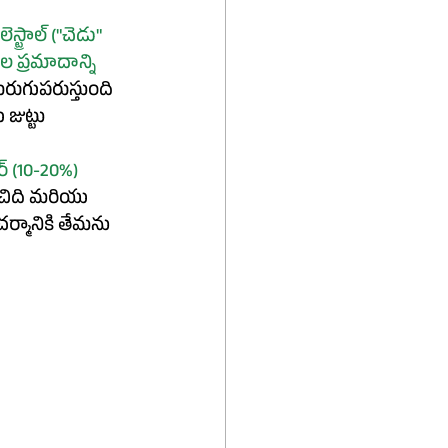
స్ట్రాల్ ("చెడు" 
ల ప్రమాదాన్ని 
ెరుగుపరుస్తుంది 
ుట్టు 
్ (
10-20%)
ిది మరియు 