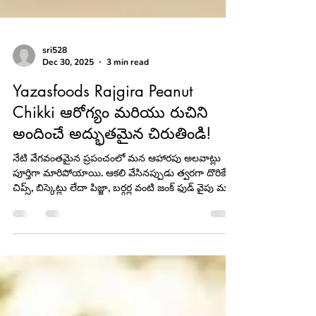
sri528
Dec 30, 2025
3 min read
Yazasfoods Rajgira Peanut
Chikki ఆరోగ్యం మరియు రుచిని
అందించే అద్భుతమైన చిరుతిండి!
నేటి వేగవంతమైన ప్రపంచంలో మన ఆహారపు అలవాట్లు
పూర్తిగా మారిపోయాయి. ఆకలి వేసినప్పుడు త్వరగా దొరికే
చిప్స్, బిస్కెట్లు లేదా పిజ్జా, బర్గర్ల వంటి జంక్ ఫుడ్ వైపు మన
మనసు మళ్లుతుంది. కానీ, ఇవి రుచిని అందించినా
ఆరోగ్యానికి మాత్రం తీరని నష్టం. మరి రుచితో పాటు సంపూర్ణ
ఆరోగ్యాన్ని ఇచ్చే స్నాక్స్ మనకు అందుబాటులో లేవా? అంటే,
ఖచ్చితంగా ఉన్నాయి! అవే మన పూర్వీకుల కాలం నుండి
వస్తున్న సాంప్రదాయక చిక్కులు.