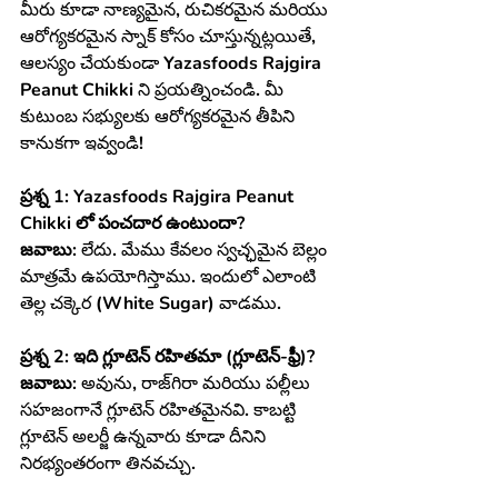
మీరు కూడా నాణ్యమైన, రుచికరమైన మరియు 
ఆరోగ్యకరమైన స్నాక్ కోసం చూస్తున్నట్లయితే, 
ఆలస్యం చేయకుండా 
Yazasfoods Rajgira 
Peanut Chikki
 ని ప్రయత్నించండి. మీ 
కుటుంబ సభ్యులకు ఆరోగ్యకరమైన తీపిని 
కానుకగా ఇవ్వండి!
ప్రశ్న 1: Yazasfoods Rajgira Peanut 
Chikki లో పంచదార ఉంటుందా?
జవాబు:
 లేదు. మేము కేవలం స్వచ్ఛమైన బెల్లం 
మాత్రమే ఉపయోగిస్తాము. ఇందులో ఎలాంటి 
తెల్ల చక్కెర (White Sugar) వాడము.
ప్రశ్న 2: ఇది గ్లూటెన్ రహితమా (గ్లూటెన్-ఫ్రీ)?
జవాబు:
 అవును, రాజ్‌గిరా మరియు పల్లీలు 
సహజంగానే గ్లూటెన్ రహితమైనవి. కాబట్టి 
గ్లూటెన్ అలర్జీ ఉన్నవారు కూడా దీనిని 
నిరభ్యంతరంగా తినవచ్చు.