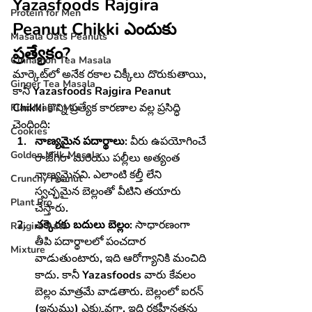
Yazasfoods Rajgira 
Protein for Men
Peanut Chikki ఎందుకు 
Masala Oats Peanuts
ప్రత్యేకం?
Cinnamon Tea Masala
మార్కెట్‌లో అనేక రకాల చిక్కీలు దొరుకుతాయి, 
Ginger Tea Masala
కానీ 
Yazasfoods Rajgira Peanut 
Chikki
 కొన్ని ప్రత్యేక కారణాల వల్ల ప్రసిద్ధి 
Flax Magic Mix
చెందింది:
Cookies
నాణ్యమైన పదార్థాలు:
 వీరు ఉపయోగించే 
Golden Milk Masala
రాజ్‌గిరా మరియు పల్లీలు అత్యంత 
నాణ్యమైనవి. ఎలాంటి కల్తీ లేని 
Crunchy Peanut
స్వచ్ఛమైన బెల్లంతో వీటిని తయారు 
Plant Pro
చేస్తారు.
చక్కెరకు బదులు బెల్లం:
 సాధారణంగా 
Rajgira Aata
తీపి పదార్థాలలో పంచదార 
Mixture
వాడుతుంటారు, ఇది ఆరోగ్యానికి మంచిది 
కాదు. కానీ Yazasfoods వారు కేవలం 
బెల్లం మాత్రమే వాడతారు. బెల్లంలో ఐరన్ 
(ఇనుము) ఎక్కువగా, ఇది రక్తహీనతను 