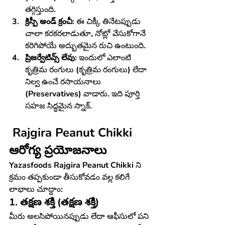
తగ్గిస్తుంది.
క్రిస్పీ అండ్ క్రంచీ:
 ఈ చిక్కీ తినేటప్పుడు 
చాలా కరకరలాడుతూ, నోట్లో వేసుకోగానే 
కరిగిపోయే అద్భుతమైన రుచి ఉంటుంది.
ప్రిజర్వేటివ్స్ లేవు:
 ఇందులో ఎలాంటి 
కృత్రిమ రంగులు (కృత్రిమ రంగులు) లేదా 
నిల్వ ఉంచే రసాయనాలు 
(Preservatives) వాడారు. ఇది పూర్తి 
సహజ సిద్ధమైన స్నాక్.
 Rajgira Peanut Chikki 
ఆరోగ్య ప్రయోజనాలు 
Yazasfoods Rajgira Peanut Chikki
 ని 
క్రమం తప్పకుండా తీసుకోవడం వల్ల కలిగే 
లాభాలు చూద్దాం:
1. తక్షణ శక్తి (తక్షణ శక్తి)
మీరు అలసిపోయినప్పుడు లేదా ఆఫీసులో పని 