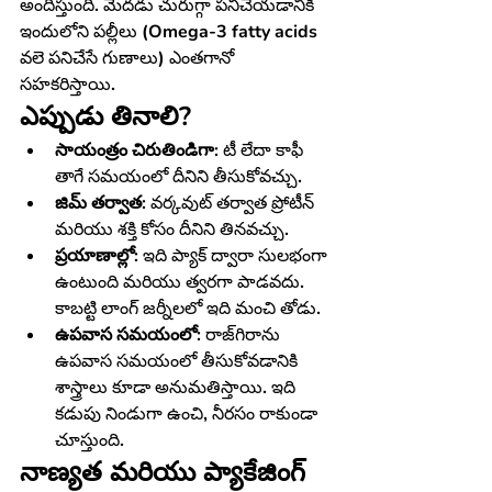
అందిస్తుంది. మెదడు చురుగ్గా పనిచేయడానికి 
ఇందులోని పల్లీలు (Omega-3 fatty acids 
వలె పనిచేసే గుణాలు) ఎంతగానో 
సహకరిస్తాయి.
ఎప్పుడు తినాలి?
సాయంత్రం చిరుతిండిగా:
 టీ లేదా కాఫీ 
తాగే సమయంలో దీనిని తీసుకోవచ్చు.
జిమ్ తర్వాత:
 వర్కవుట్ తర్వాత ప్రోటీన్ 
మరియు శక్తి కోసం దీనిని తినవచ్చు.
ప్రయాణాల్లో:
 ఇది ప్యాక్ ద్వారా సులభంగా 
ఉంటుంది మరియు త్వరగా పాడవదు. 
కాబట్టి లాంగ్ జర్నీలలో ఇది మంచి తోడు.
ఉపవాస సమయంలో:
 రాజ్‌గిరాను 
ఉపవాస సమయంలో తీసుకోవడానికి 
శాస్త్రాలు కూడా అనుమతిస్తాయి. ఇది 
కడుపు నిండుగా ఉంచి, నీరసం రాకుండా 
చూస్తుంది.
నాణ్యత మరియు ప్యాకేజింగ్