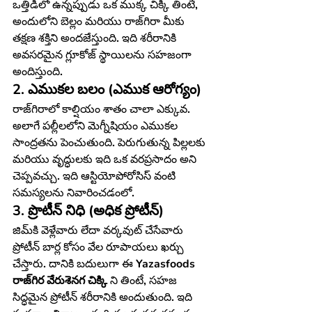
ఒత్తిడిలో ఉన్నప్పుడు ఒక ముక్క చిక్కి తింటే, 
అందులోని బెల్లం మరియు రాజ్‌గిరా మీకు 
తక్షణ శక్తిని అందజేస్తుంది. ఇది శరీరానికి 
అవసరమైన గ్లూకోజ్ స్థాయిలను సహజంగా 
అందిస్తుంది.
2. ఎముకల బలం (ఎముక ఆరోగ్యం)
రాజ్‌గిరాలో కాల్షియం శాతం చాలా ఎక్కువ. 
అలాగే పల్లీలలోని మెగ్నీషియం ఎముకల 
సాంద్రతను పెంచుతుంది. పెరుగుతున్న పిల్లలకు 
మరియు వృద్ధులకు ఇది ఒక వరప్రసాదం అని 
చెప్పవచ్చు. ఇది ఆస్టియోపోరోసిస్ వంటి 
సమస్యలను నివారించడంలో.
3. ప్రొటీన్ నిధి (అధిక ప్రోటీన్)
జిమ్‌కి వెళ్లేవారు లేదా వర్కవుట్ చేసేవారు 
ప్రోటీన్ బార్ల కోసం వేల రూపాయలు ఖర్చు 
చేస్తారు. దానికి బదులుగా ఈ 
Yazasfoods 
రాజ్‌గిర వేరుశెనగ చిక్కి
 ని తింటే, సహజ 
సిద్ధమైన ప్రోటీన్ శరీరానికి అందుతుంది. ఇది 