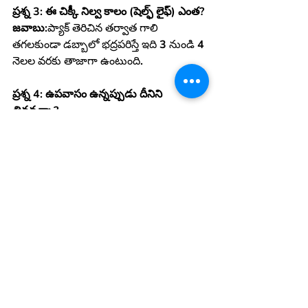
ప్రశ్న 3: ఈ చిక్కీ నిల్వ కాలం (షెల్ఫ్ లైఫ్) ఎంత?
జవాబు:
ప్యాక్ తెరిచిన తర్వాత గాలి 
తగలకుండా డబ్బాలో భద్రపరిస్తే ఇది 3 నుండి 4 
నెలల వరకు తాజాగా ఉంటుంది.
ప్రశ్న 4: ఉపవాసం ఉన్నప్పుడు దీనిని 
తినవచ్చా?
జవాబు:
 ఖచ్చితంగా! రాజ్‌గిరా (అమరాంత్) 
ఉపవాస సమయాల్లో తీసుకోవడానికి అత్యంత 
పవిత్రమైన మరియు శక్తినిచ్చే ఆహారంగా 
పరిగణించబడుతుంది.
ప్రశ్న 5: ఇది చిన్న పిల్లలకు సురక్షితమేనా?
జవాబు:
 అవును, ఇది పిల్లలకు చాక్లెట్లకు 
బదులుగా ఇవ్వదగిన ఒక అద్భుతమైన 
మరియు పోషకమైన ప్రత్యామ్నాయం.