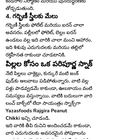
కండరాల నిర్మాణం మరియు పునరుద్ధరణకు 
తోడ్పడుతుంది.
4. గర్భిణీ స్త్రీలకు మేలు
గర్భిణీ స్త్రీలకు ఫోలేట్ మరియు ఐరన్ చాలా 
అవసరం. పల్లీలలో ఫోలెట్, బెల్లం ఐరన్ 
ఉండటం వల్ల ఇది వారికి చాలా మంచి ఆహారం. 
ఇది శిశువు ఎదుగుదలకు మరియు తల్లిలో 
రక్తహీనత రాకుండా చూడటానికి.
పిల్లల కోసం ఒక పరిపూర్ణ స్నాక్
నేటి పిల్లలు చాక్లెట్లు, కుర్కురే వంటి జంక్ 
ఫుడ్‌కు అలవాటు పడిపోతున్నారు. వాటి వల్ల 
పళ్లు పాడవ్వడమే కాకుండా, ఊబకాయం వంటి 
సమస్యలు వస్తున్నాయి. వాటికి బదులుగా వారి 
లంచ్ బాక్స్‌లో లేదా సాయంత్రం స్నాక్స్‌గా 
Yazasfoods Rajgira Peanut 
Chikki
 ఇచ్చి చూడండి.
ఇది వారికి తీపి రుచిని అందించడమే కాకుండా, 
వారి ఎదుగుదలకు అవసరమైన పోషకాలను 