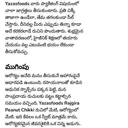
Yazasfoods
 వారు ప్యాకేజింగ్ విషయంలో 
చాలా జాగ్రత్తలు తీసుకుంటారు. ప్రతి చిక్కీ 
తాజాగా ఉండేలా, తేమ తగలకుండా సీల్ 
చేస్తారు. దీనివల్ల మీరు ఎప్పుడు తిన్నా కూడా 
అదే కరకరలాడే రుచిని పొందుతారు. శుభ్రమైన 
వాతావరణంలో, హైజీనిక్ శిక్షణలో తయారు 
చేయడం వల్ల ఎటువంటి భయం లేకుండా 
తీసుకోవచ్చు.
ముగింపు
ఆరోగ్యం అనేది మనం తీసుకునే ఆహారంపైనే 
ఆధారపడి ఉంటుంది. రసాయనాలతో కూడిన 
ఆధునిక స్నాక్స్‌ను పక్కన పెట్టి, మన 
సాంప్రదాయ రుచులకు పట్టం కట్టాల్సిన 
సమయం వచ్చింది. 
Yazasfoods Rajgira 
Peanut Chikki
 రుచిలో మేటి, ఆరోగ్యంలో 
మేటి. ఇది కేవలం ఒక స్వీట్ మాత్రమే కాదు, 
ఆరోగ్యకరమైన జీవనశైలికి ఒక చిన్న అడుగు.