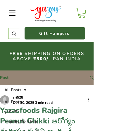
Gift Hampers
FREE
SHIPPING ON ORDERS
ABOVE
₹500/
- PAN INDIA
Post
All Posts
sri528
All Posts
Dec 30, 2025
3 min read
Yazasfoods Rajgira
yaSHE
Peanut Chikki ఆరోగ్యం
Healthy Trail Mix