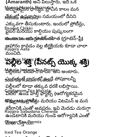
(Amaranth)
 అని పిలుస్తారు. ఇది ఒక 
Moong Masala Peanuts
అద్భుతమైన ధాన్యం. ప్రాచీన కాలం మన 
దేశంలో ఉపవాసాల సమయంలో దీనిని 
Masala Makhana
ఎక్కువగా తీసుకుంటారు. ఇందులో ప్రోటీన్లు, 
Peanut Chikki
ఫైబర్ మరియు కాల్షియం పుష్కలంగా 
ఉంటాయి. ఇది గ్లూటెన్ రహిత (గ్లూటెన్-ఫ్రీ) 
Khatta Meetha Makhana
ఆహారం కావడం వల్ల జీర్ణక్రియకు కూడా చాలా 
Rajgira Aata
మంచిది.
Moringa Magic Mix
పల్లీల శక్తి (పీనట్స్ యొక్క శక్తి)
Masala Instant Tea Premix
పల్లీలను 'పేదవారి బాదం' అని అంటారు. 
ఎందుకంటే బాదంలో ఉండే పోషకాలన్నీ 
Soul Sip Rasam Powder
పల్లీలలో కూడా తక్కువ ధరకే లభిస్తాయి. 
Cardamom Tea Masala
వీటిలో ఉండే హెల్తీ ఫ్యాట్స్ (ఆరోగ్యకరమైన 
కొవ్వులు), ప్రోటీన్లు మరియు విటమిన్ ఇ మన 
Niger Magic Mix
శరీరానికి ఎంతో అవసరం. ఇవి మెదడు చురుగ్గా 
Rajgira Sabudana Chewda
ఉండటానికి మరియు గుండె ఆరోగ్యానికి ఎంతో 
Ginger Tea Premix
మేలు చేస్తాయి.
Iced Tea Orange