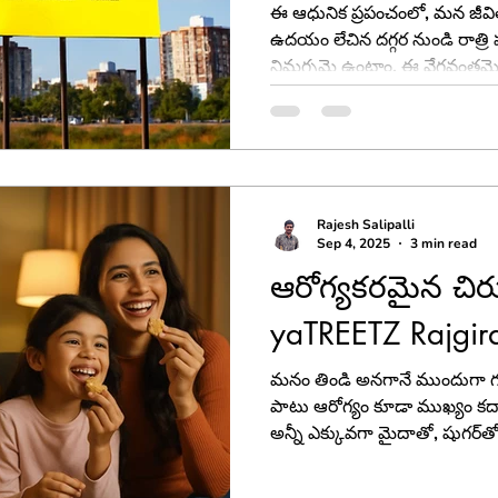
ఈ ఆధునిక ప్రపంచంలో, మన జీవి
ఉదయం లేచిన దగ్గర నుండి రాత్రి
నిమగ్నమై ఉంటాం. ఈ వేగవంతమైన
మనం శ్రద్ధ పెట్టడం చాలా ముఖ్యం
అందకపోతే, రోజంతా మనం అలసిపో
పెట్టలేము. అందుకే, మనకు పోషకా
స్నాక్స్ అవసరం.
Rajesh Salipalli
Sep 4, 2025
3 min read
ఆరోగ్యకరమైన చిర
yaTREETZ Rajgir
మనం తిండి అనగానే ముందుగా గుర్త
పాటు ఆరోగ్యం కూడా ముఖ్యం కదా?
అన్నీ ఎక్కువగా మైదాతో, షుగర
నిండిపోయి ఉన్నాయి. వాటిని తి
పాడవుతుంది తప్ప, మంచి జరగదు