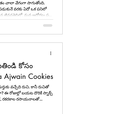
తం చాలా వేగంగా సాగుతోంది.
 పడుకునే వరకు ఏదో ఒక పనిలో
 జీవనశైలిలో, మన ఆరోగ్యం పట్ల
. మన శరీరానికి సరైన పోషకాలు
తాము, ఏ పని మీద శ్రద్ధ
హారంతో పాటు శక్తిని అందించే
ుతిండి కోసం
a Ajwain Cookies
ుకు వచ్చేది రుచి. కానీ రుచితో
 ఈ రోజుల్లో బయట దొరికే స్నాక్స్
్‌తో, రకరకాల రసాయనాలతో
నడం వల్ల మన ఆరోగ్యం
. అందుకే, ఆరోగ్యకరమైన,