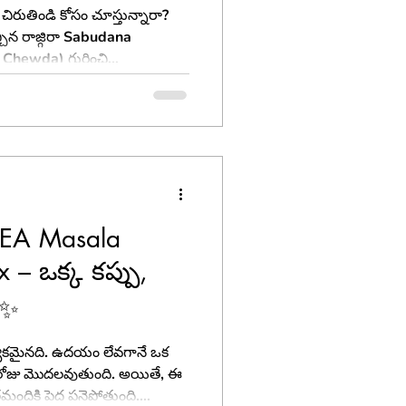
ిరుతిండి కోసం చూస్తున్నారా?
గిరా Sabudana
Chewda) గురించి
్రదాయ వంటకాల్లో ఒక ప్రత్యేకమైన
యేకత ఏంటి, దీన్ని ఇంట్లో ఎలా
ని ఆరోగ్య ప్రయోజనాలు ఏమిటి
్యే తెలుగులో తెలుసుకుందాం.
TEA Masala
x – ఒక్క కప్పు,
 ✨
రత్యేకమైనది. ఉదయం లేవగానే ఒక
కి రోజు మొదలవుతుంది. అయితే, ఈ
దికి పెద్ద పనైపోతుంది.