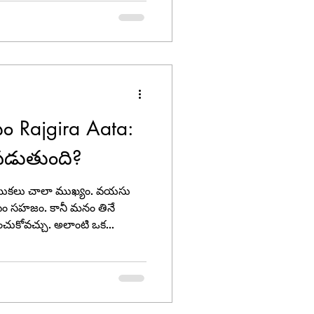
వెతుకుతూ ఉంటాం. అలాంటి వారికి
TZ Rajgira Ajwain Cookies.
త్రమే కాదు, ఇది ఆరోగ్యానికి ఎంతో
ం.
 Rajgira Aata:
డుతుంది?
ముకలు చాలా ముఖ్యం. వయసు
డటం సహజం. కానీ మనం తినే
ంచుకోవచ్చు. అలాంటి ఒక
nth). దీన్ని కొన్ని ప్రాంతాల్లో