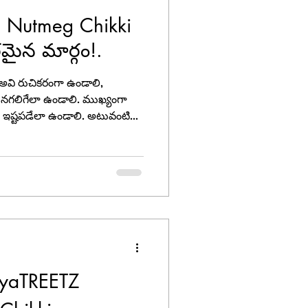
 Nutmeg Chikki
రమైన మార్గం!.
. అవి రుచికరంగా ఉండాలి,
ినగలిగేలా ఉండాలి. ముఖ్యంగా
ూ ఇష్టపడేలా ఉండాలి. అటువంటి
ంచి ఈ రోజు మనం
ETZ Sesam Nutmeg Chikki .
 yaTREETZ