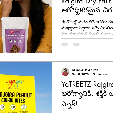
Rajgira Dry Fruit
ఆరోగ్యకరమైన చిరు
లేకుండా!
ఈ రోజుల్లో మనం తినే ఆహారం గురి
ముఖ్యంగా పిల్లలకు ఇచ్చే చిరుతిండ
ఎక్కువగా చక్కెర, కృత్రిమ రంగుల
ఆరోగ్యానికి మంచిది కాదు. అంద
పోషకాలతో నిండిన ఆహారం వైపు 
ఒక అద్భుతమైన ఆరోగ్యకరమైన చి
YaTreetz Rajgira Dry Fruit C
Dr Janki Ravi Kiran
Sep 8, 2025
3 min read
YaTREETZ Rajgir
ఆరోగ్యానికి, శక్తి
స్నాక్!