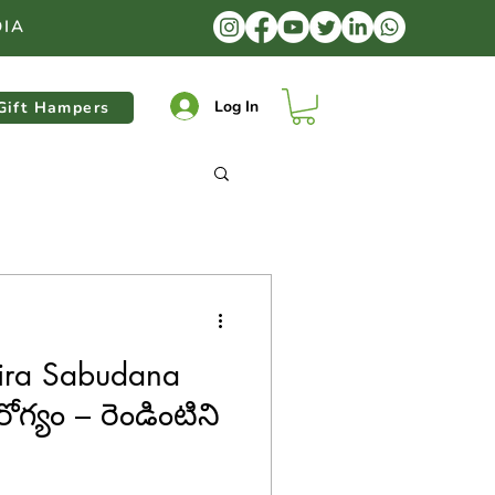
DIA
Log In
Gift Hampers
ira Sabudana
గ్యం – రెండింటిని