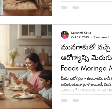
ముఖ్యంగా ఈ రోజుల్లో హడావిడిగా 
వేసి మరగించడం, మసాలా దంచడ
తీసుకునే ప్రక్రియ.
Lakshmi Kolla
Oct 17, 2025
3 min read
మునగాకుతో వచ్చే 
ఆరోగ్యాన్ని మెరుగ
Foods Moringa 
మీరు ఆరోగ్యంగా ఉండాలని, కానీ 
అనుకుంటున్నారా? అయితే, మన 
ఆహారంలో భాగమైన మునగాకు (M
శక్తిని మీకు పరిచయం చేయాలి. 
ఉండరు, కానీ దాన్ని రోజూ తి
అద్భుతమైన పరిష్కారమే 'Yaza