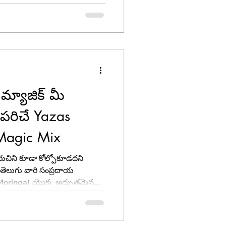
ఉంటే, పాలు కాగబెట్టడం, టీ పొడి
ం... ఇదంతా కాస్త సమయం
మ్యాజిక్ మీ
ుపరిచే Yazas
Magic Mix
రుచిని కూడా కోల్పోకూడదని
తెలుగు వారి సంప్రదాయ
oringa) యొక్క అద్భుతమైన
మునగాకు గురించి తెలియని వారు
నడం ఎంత సులభం? ఆ సమస్యకు
s Foods Moringa Magic Mix'!