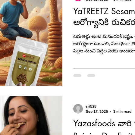
YaTREETZ Sesam
ఆరోగ్యానికి రుచిక
చిరుతిళ్లు అంటే మనందరికీ ఇష్టం
ఆరోగ్యంగా ఉండాలి, సులభంగా త
పిల్లల నుంచి పెద్దల వరకు అందర
ఒక అద్భుతమైన చిరుతిండి గురి
మాట్లాడుకుందాం. అదే, YaTRE
sri528
Sep 17, 2025
3 min read
Yazasfoods వారి