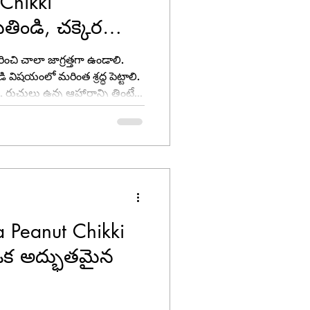
 Chikki
తిండి, చక్కెర
ంచి చాలా జాగ్రత్తగా ఉండాలి.
ి విషయంలో మరింత శ్రద్ధ పెట్టాలి.
ు, రుచులు ఉన్న ఆహారాన్ని తింటే
ుకే, మనం ఆరోగ్యకరమైన,
మొగ్గు చూపుతున్నాం. అటువంటి
రుతిండి, Yazasfoods వారి
hikki.
a Peanut Chikki
కి ఒక అద్భుతమైన