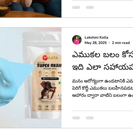
రుచికరమైన స్నాక్స్ కోసం మనం 
ఒక మంచి పరిష్కారం – yaTREE
ఈ కుకీస్ కేవలం ఒక చిరుతిండి మా
మేలు చేసే ఒక అద్భుతమైన ఆహార
Lakshmi Kolla
May 28, 2025
2 min read
ఎముకల బలం కోసం
ఇది ఎలా సహాయప
మనం ఆరోగ్యంగా ఉండటానికి ఎ
పెరిగే కొద్దీ ఎముకలు బలహీనప
ఆహారం ద్వారా వాటిని బలంగా ఉ
అద్భుతమైన ఆహారం రాజ్‌గిరా (Amara
రామదానా అని కూడా పిలుస్తారు.