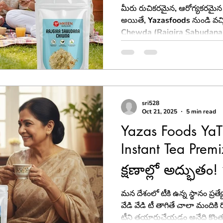
మీరు రుచికరమైన, ఆరోగ్యకరమైన చ
అయితే, Yazasfoods నుండి వచ్చిన రాజ్
Chewda (Rajgira Sabudana 
తెలుసుకోవాల్సిందే! ఇది మన సంప
రుచి. ఈ ఆర్టికల్‌లో, ఈ చూడా ప్రత్
తయారు చేసుకోవచ్చు, మరియు దీ
అనే విషయాలు సులభంగా అర్థమయ
sri528
Oct 21, 2025
5 min read
Yazas Foods Ya
Instant Tea Premi
క్షణాల్లో అద్భుతం!
మన దేశంలో టీకి ఉన్న స్థానం ప్
వేడి వేడి టీ తాగితే చాలా మంది
టీని తయారుచేయడం అనేది కొంతమం