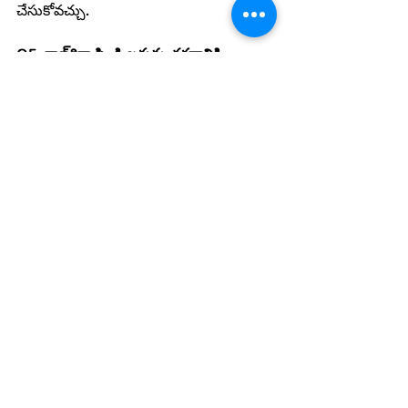
చేసుకోవచ్చు.
Q5: రాజ్‌గిరా పిండి బరువు తగ్గడానికి 
సహాయపడుతుందా?
A5:
 అవును, రాజ్‌గిరా పిండిలో అధిక ఫైబర్ 
మరియు ప్రోటీన్ ఉండటం వల్ల ఇది ఎక్కువసేపు 
కడుపు నిండిన అనుభూతిని కలిగిస్తుంది, 
తద్వారా అతిగా తినడాన్ని నివారిస్తుంది. ఇది 
బరువు నియంత్రణకు మరియు బరువు 
తగ్గడానికి కూడా సహాయపడుతుంది.
Q6: రాజ్‌గిరా పిండిని ఎక్కడ కొనుగోలు 
చేయవచ్చు?
A6:
 మీరు మా అధికారిక వెబ్‌సైట్ లేదా 
Instagram బయోలోని లింక్ ద్వారా ఆర్డర్ 
చేయవచ్చు. త్వరలో Amazon & Flipkart 
లో కూడా అందుబాటులోకి వస్తున్నాయి.
👉 ఆర్డర్ చేయడానికి వెబ్‌సైట్ చూడండి: 
www.yazasfoods.com