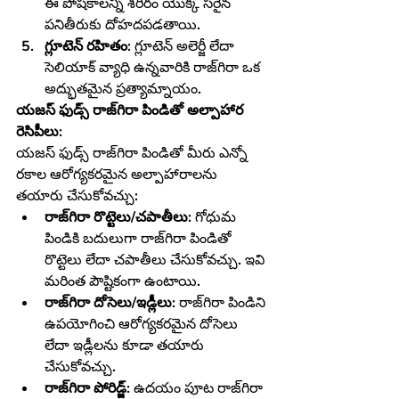
ఈ పోషకాలన్నీ శరీరం యొక్క సరైన 
పనితీరుకు దోహదపడతాయి.
గ్లూటెన్ రహితం:
 గ్లూటెన్ అలెర్జీ లేదా 
సెలియాక్ వ్యాధి ఉన్నవారికి రాజ్‌గిరా ఒక 
అద్భుతమైన ప్రత్యామ్నాయం.
యజస్ ఫుడ్స్ రాజ్‌గిరా పిండితో అల్పాహార 
రెసిపీలు:
యజస్ ఫుడ్స్ రాజ్‌గిరా పిండితో మీరు ఎన్నో 
రకాల ఆరోగ్యకరమైన అల్పాహారాలను 
తయారు చేసుకోవచ్చు:
రాజ్‌గిరా రొట్టెలు/చపాతీలు:
 గోధుమ 
పిండికి బదులుగా రాజ్‌గిరా పిండితో 
రొట్టెలు లేదా చపాతీలు చేసుకోవచ్చు. ఇవి 
మరింత పౌష్టికంగా ఉంటాయి.
రాజ్‌గిరా దోసెలు/ఇడ్లీలు:
 రాజ్‌గిరా పిండిని 
ఉపయోగించి ఆరోగ్యకరమైన దోసెలు 
లేదా ఇడ్లీలను కూడా తయారు 
చేసుకోవచ్చు.
రాజ్‌గిరా పోరిడ్జ్:
 ఉదయం పూట రాజ్‌గిరా 