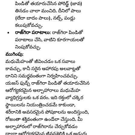
పిండితో తయారుచేసిన పోరిడ్జ్ (జావ) 
తినడం చాలా మంచిది. దీనిలో పాలు 
(లేదా బాదం పాలు), నట్స్, పండ్లు 
కలుపుకోవచ్చు.
రాజ్‌గిరా పరాటాలు:
 రాజ్‌గిరా పిండితో 
పరాటాలు చేసి, వాటిని కూరగాయలతో 
నింపుకోవచ్చు.
ముగింపు:
మధుమేహంతో జీవించడం ఒక సవాలు 
కావచ్చు, కానీ సరైన ఆహారపు అలవాట్లతో 
దానిని సమర్థవంతంగా నిర్వహించవచ్చు. 
యజస్ ఫుడ్స్ రాజ్‌గిరా పిండితో తయారుచేసిన 
ఆరోగ్యకరమైన అల్పాహారాలు మధుమేహ 
వ్యాధిగ్రస్తులకు ఒక వరం. ఇది రక్తంలో చక్కెర 
స్థాయిలను నియంత్రించడమే కాకుండా, 
శరీరానికి అవసరమైన పోషకాలను అందిస్తుంది, 
రోజంతా శక్తివంతంగా ఉండేలా చేస్తుంది. మీ 
అల్పాహారంలో రాజ్‌గిరాను చేర్చుకోవడం 
ద్వారా ఆరోగ్యకరమైన జీవనశైలికి ఒక అడుగు 