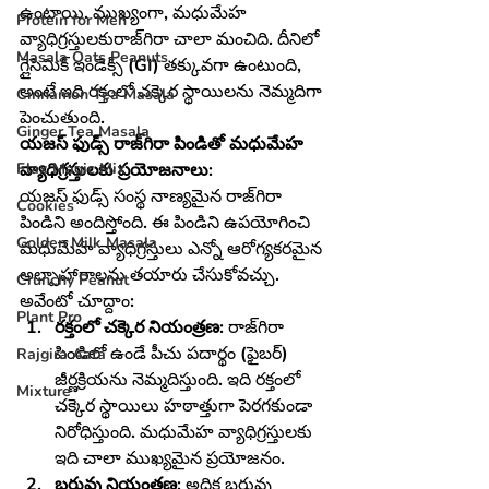
ఉంటాయి. ముఖ్యంగా, మధుమేహ 
Protein for Men
వ్యాధిగ్రస్తులకురాజ్‌గిరా చాలా మంచిది. దీనిలో 
Masala Oats Peanuts
గ్లైసెమిక్ ఇండెక్స్ (GI) తక్కువగా ఉంటుంది, 
అంటే ఇది రక్తంలో చక్కెర స్థాయిలను నెమ్మదిగా 
Cinnamon Tea Masala
పెంచుతుంది.
Ginger Tea Masala
యజస్ ఫుడ్స్ రాజ్‌గిరా పిండితో మధుమేహ 
వ్యాధిగ్రస్తులకు ప్రయోజనాలు:
Flax Magic Mix
యజస్ ఫుడ్స్ సంస్థ నాణ్యమైన రాజ్‌గిరా 
Cookies
పిండిని అందిస్తోంది. ఈ పిండిని ఉపయోగించి 
Golden Milk Masala
మధుమేహ వ్యాధిగ్రస్తులు ఎన్నో ఆరోగ్యకరమైన 
అల్పాహారాలను తయారు చేసుకోవచ్చు. 
Crunchy Peanut
అవేంటో చూద్దాం:
Plant Pro
రక్తంలో చక్కెర నియంత్రణ:
 రాజ్‌గిరా 
పిండిలో ఉండే పీచు పదార్థం (ఫైబర్) 
Rajgira Aata
జీర్ణక్రియను నెమ్మదిస్తుంది. ఇది రక్తంలో 
Mixture
చక్కెర స్థాయిలు హఠాత్తుగా పెరగకుండా 
నిరోధిస్తుంది. మధుమేహ వ్యాధిగ్రస్తులకు 
ఇది చాలా ముఖ్యమైన ప్రయోజనం.
బరువు నియంత్రణ:
 అధిక బరువు 