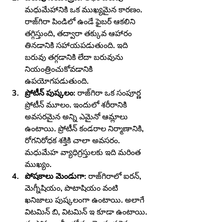
మధుమేహానికి ఒక ముఖ్యమైన కారణం. 
రాజ్‌గిరా పిండిలో ఉండే ఫైబర్ ఆకలిని 
తగ్గిస్తుంది, తద్వారా తక్కువ ఆహారం 
తినడానికి సహాయపడుతుంది. ఇది 
బరువు తగ్గడానికి లేదా బరువును 
నియంత్రించుకోవడానికి 
ఉపయోగపడుతుంది.
ప్రోటీన్ పుష్కలం:
 రాజ్‌గిరా ఒక సంపూర్ణ 
ప్రోటీన్ మూలం. ఇందులో శరీరానికి 
అవసరమైన అన్ని ఎమైనో ఆమ్లాలు 
ఉంటాయి. ప్రోటీన్ కండరాల నిర్మాణానికి, 
రోగనిరోధక శక్తికి చాలా అవసరం. 
మధుమేహ వ్యాధిగ్రస్తులకు ఇది మరింత 
ముఖ్యం.
పోషకాలు మెండుగా:
 రాజ్‌గిరాలో ఐరన్, 
మెగ్నీషియం, పొటాషియం వంటి 
ఖనిజాలు పుష్కలంగా ఉంటాయి. అలాగే 
విటమిన్ బి, విటమిన్ ఇ కూడా ఉంటాయి. 