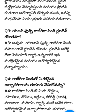
స్థాయిలను నెమ్మదిగా పెంచుతుంది. ఫైబర్ 
జీర్ణక్రియను నెమ్మదిస్తుంది మరియు ప్రోటీన్ 
కండరాల ఆరోగ్యానికి తోడ్పడుతుంది, ఇవన్నీ 
మధుమేహ నియంత్రణకు సహాయపడతాయి.
Q3: యజస్ ఫుడ్స్ రాజ్‌గిరా పిండి గ్లూటెన్ 
రహితమా?
A3:
 అవును, యాజాస్ ఫుడ్స్ రాజ్‌గిరా పిండి 
సహజంగానే గ్లూటెన్ రహితం. గ్లూటెన్ అలెర్జీ 
లేదా సెలియాక్ వ్యాధి ఉన్నవారికి ఇది 
సురక్షితమైన మరియు ఆరోగ్యకరమైన 
ప్రత్యామ్నాయం.
Q4: రాజ్‌గిరా పిండితో ఏ రకమైన 
అల్పాహారాలను తయారు చేసుకోవచ్చు?
A4:
 రాజ్‌గిరా పిండితో మీరు రొట్టెలు, 
చపాతీలు, దోసెలు, ఇడ్లీలు, పోరిడ్జ్ (జావ), 
పరాటాలు, మరియు స్నాక్స్ వంటి అనేక రకాల 
ఆరోగ్యకరమైన అల్పాహారాలను తయారు 