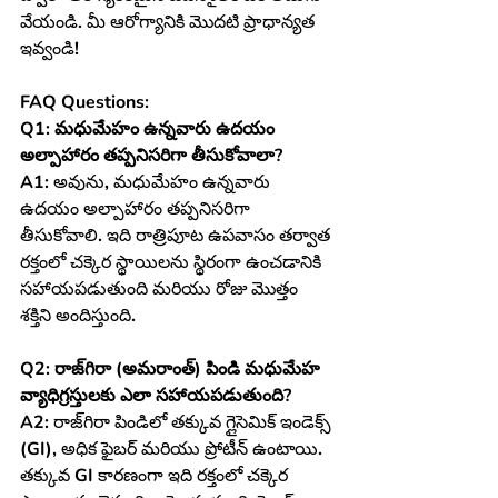
వేయండి. మీ ఆరోగ్యానికి మొదటి ప్రాధాన్యత 
ఇవ్వండి!
FAQ Questions:
Q1: మధుమేహం ఉన్నవారు ఉదయం 
అల్పాహారం తప్పనిసరిగా తీసుకోవాలా?
A1:
 అవును, మధుమేహం ఉన్నవారు 
ఉదయం అల్పాహారం తప్పనిసరిగా 
తీసుకోవాలి. ఇది రాత్రిపూట ఉపవాసం తర్వాత 
రక్తంలో చక్కెర స్థాయిలను స్థిరంగా ఉంచడానికి 
సహాయపడుతుంది మరియు రోజు మొత్తం 
శక్తిని అందిస్తుంది.
Q2: రాజ్‌గిరా (అమరాంత్) పిండి మధుమేహ 
వ్యాధిగ్రస్తులకు ఎలా సహాయపడుతుంది?
A2:
 రాజ్‌గిరా పిండిలో తక్కువ గ్లైసెమిక్ ఇండెక్స్ 
(GI), అధిక ఫైబర్ మరియు ప్రోటీన్ ఉంటాయి. 
తక్కువ GI కారణంగా ఇది రక్తంలో చక్కెర 