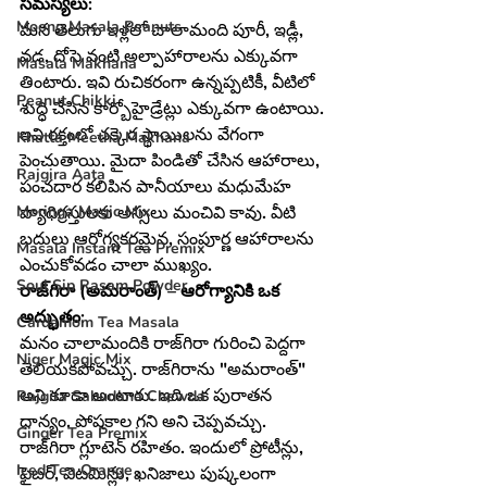
సమస్యలు:
Moong Masala Peanuts
మన తెలుగు ఇళ్లలో చాలామంది పూరీ, ఇడ్లీ, 
వడ, దోసె వంటి అల్పాహారాలను ఎక్కువగా 
Masala Makhana
తింటారు. ఇవి రుచికరంగా ఉన్నప్పటికీ, వీటిలో 
Peanut Chikki
శుద్ధి చేసిన కార్బోహైడ్రేట్లు ఎక్కువగా ఉంటాయి. 
ఇవి రక్తంలో చక్కెర స్థాయిలను వేగంగా 
Khatta Meetha Makhana
పెంచుతాయి. మైదా పిండితో చేసిన ఆహారాలు, 
Rajgira Aata
పంచదార కలిపిన పానీయాలు మధుమేహ 
వ్యాధిగ్రస్తులకు అస్సలు మంచివి కావు. వీటి 
Moringa Magic Mix
బదులు ఆరోగ్యకరమైన, సంపూర్ణ ఆహారాలను 
Masala Instant Tea Premix
ఎంచుకోవడం చాలా ముఖ్యం.
Soul Sip Rasam Powder
రాజ్‌గిరా (అమరాంత్) – ఆరోగ్యానికి ఒక 
అద్భుతం:
Cardamom Tea Masala
మనం చాలామందికి రాజ్‌గిరా గురించి పెద్దగా 
Niger Magic Mix
తెలియకపోవచ్చు. రాజ్‌గిరాను "అమరాంత్" 
అని కూడా అంటారు. ఇది ఒక పురాతన 
Rajgira Sabudana Chewda
ధాన్యం. పోషకాల గని అని చెప్పవచ్చు. 
Ginger Tea Premix
రాజ్‌గిరా గ్లూటెన్ రహితం. ఇందులో ప్రోటీన్లు, 
Iced Tea Orange
ఫైబర్, విటమిన్లు, ఖనిజాలు పుష్కలంగా 