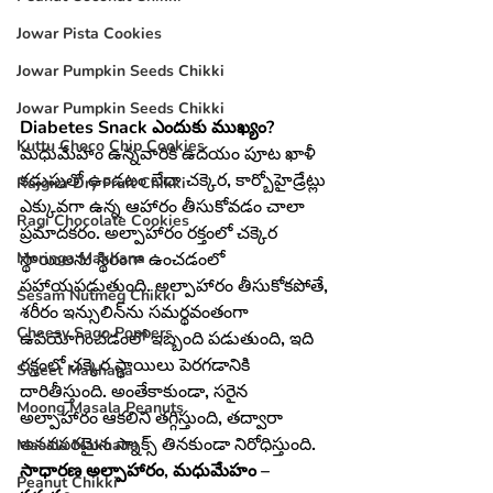
Jowar Pista Cookies
Jowar Pumpkin Seeds Chikki
Jowar Pumpkin Seeds Chikki
Diabetes Snack
 ఎందుకు ముఖ్యం?
Kuttu Choco Chip Cookies
మధుమేహం ఉన్నవారికి ఉదయం పూట ఖాళీ 
కడుపుతో ఉండటం లేదా చక్కెర, కార్బోహైడ్రేట్లు 
Rajgira Dry Fruit Chikki
ఎక్కువగా ఉన్న ఆహారం తీసుకోవడం చాలా 
Ragi Chocolate Cookies
ప్రమాదకరం. అల్పాహారం రక్తంలో చక్కెర 
స్థాయిలను స్థిరంగా ఉంచడంలో 
Moringa Makhana
సహాయపడుతుంది. అల్పాహారం తీసుకోకపోతే, 
Sesam Nutmeg Chikki
శరీరం ఇన్సులిన్‌ను సమర్థవంతంగా 
Cheesy Sago Poppers
ఉపయోగించడంలో ఇబ్బంది పడుతుంది, ఇది 
రక్తంలో చక్కెర స్థాయిలు పెరగడానికి 
Sweet Makhana
దారితీస్తుంది. అంతేకాకుండా, సరైన 
Moong Masala Peanuts
అల్పాహారం ఆకలిని తగ్గిస్తుంది, తద్వారా 
అనవసరమైన స్నాక్స్ తినకుండా నిరోధిస్తుంది.
Masala Makhana
సాధారణ అల్పాహారం, మధుమేహం – 
Peanut Chikki